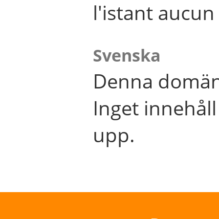
l'istant aucu
Svenska
Denna domän 
Inget innehål
upp.